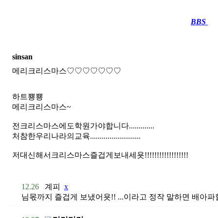
BBS
····
sinsan
메리크리스마스♡♡♡♡♡♡♡
하트뿅뿅
메리크리스마스~
전크리스마스에도학원가야합니다.............
처참한우리나라의교육..........................
저대신해서크리스마스즐겁게보내세욧!!!!!!!!!!!!!!!!!!
12.26
계피
x
님몫까지 즐겁게 보냈어욧!! ...이라고 정작 말하면 배아파