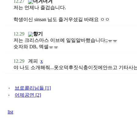
12.27
더거더거
저는 언제나 즐겁습니다.
학생이신 sinsan 님도 즐거우셨길 바래요 ㅇㅇ
12.29
향기
저는 크리스마스 이브에 일일알바했습니다;;ㅠㅠ
숫자와 DB, 엑셀ㅠㅠ
12.29
계피
x
야 나도 소개해줘...옷오덕후짓식충이짓에안쓰고 기타사
브로콜리님들 [1]
어제공연 [2]
list