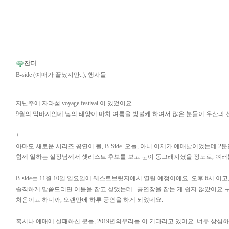
잔디
B-side (예매가 끝났지만..), 행사들
지난주에 자라섬 voyage festival 이 있었어요.
9월의 막바지인데 낮의 태양이 마치 여름을 방불케 하여서 많은 분들이 우산과 
+
아마도 새로운 시리즈 공연이 될, B-Side. 오늘, 아니 어제가 예매날이었는데
함께 일하는 실장님께서 셋리스트 후보를 보고 눈이 동그래지셨을 정도로, 여러분 
B-side는 11월 10일 일요일에 웨스트브릿지에서 열릴 예정이에요. 오후 6시 이고
솔직하게 말씀드리면 이틀을 잡고 싶었는데.. 공연장을 잡는 게 쉽지 않았어요 ㅜ
처음이고 하니까, 오랜만에 하루 공연을 하게 되었네요.
혹시나 예매에 실패하신 분들, 2019년의우리들 이 기다리고 있어요. 너무 상심하