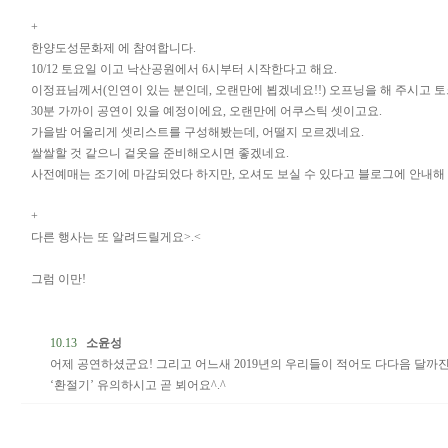
+
한양도성문화제 에 참여합니다.
10/12 토요일 이고 낙산공원에서 6시부터 시작한다고 해요.
이정표님께서(인연이 있는 분인데, 오랜만에 뵙겠네요!!) 오프닝을 해 주시고 
30분 가까이 공연이 있을 예정이에요, 오랜만에 어쿠스틱 셋이고요.
가을밤 어울리게 셋리스트를 구성해봤는데, 어떨지 모르겠네요.
쌀쌀할 것 같으니 겉옷을 준비해오시면 좋겠네요.
사전예매는 조기에 마감되었다 하지만, 오셔도 보실 수 있다고 블로그에 안내해
+
다른 행사는 또 알려드릴게요>.<
그럼 이만!
10.13
소윤성
어제 공연하셨군요! 그리고 어느새 2019년의 우리들이 적어도 다다음 달까진
‘환절기’ 유의하시고 곧 뵈어요^.^