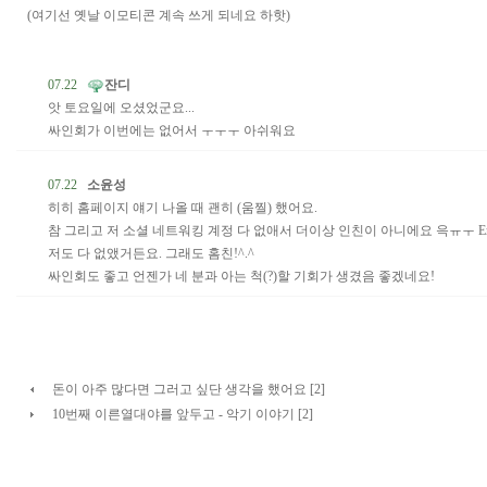
(여기선 옛날 이모티콘 계속 쓰게 되네요 하핫)
07.22
잔디
앗 토요일에 오셨었군요...
싸인회가 이번에는 없어서 ㅜㅜㅜ 아쉬워요
07.22
소윤성
히히 홈페이지 얘기 나올 때 괜히 (움찔) 했어요.
참 그리고 저 소셜 네트워킹 계정 다 없애서 더이상 인친이 아니에요 윽ㅠㅜ E
저도 다 없앴거든요. 그래도 홈친!^.^
싸인회도 좋고 언젠가 네 분과 아는 척(?)할 기회가 생겼음 좋겠네요!
돈이 아주 많다면 그러고 싶단 생각을 했어요 [2]
10번째 이른열대야를 앞두고 - 악기 이야기 [2]