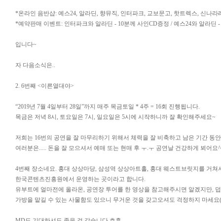
*온라인 음반샵: 예스24, 알라딘, 향뮤직, 인터파크, 교보문고, 핫트렉스, 신나
*예약판매 이벤트: 인터파크와 알라딘 - 10분께 사인CD증정 / 예스24와 알라딘 - 
입니다~
자 다음소식은..
2. 6번째 <이른열대야>
“2019년 7월 4일부터 28일”까지 매주 목금토일 * 4주 = 16회 진행됩니다.
목금은 저녁 8시, 토요일은 7시, 일요일은 5시에 시작하니까 잘 확인해주세요~
저희는 16번의 공연을 잘 마무리하기 위해서 체력을 잘 비축하고 남은 기간 동안
여러분은..... 돈을 잘 모으셔서 예매 또는 현매 후 ㅜ.ㅜ 공연날 건강하게 뵈어요^.
4번째 장소네요. 홍대 상상마당, 삼성역 상상아트홀, 홍대 웨스트브릿지를 거쳐
한국콘텐츠진흥원에서 운영하는 곳이라고 합니다.
유부트에 얼마전에 올라온, 공연장 투어를 한 영상을 참고해주시면 알겠지만, 
가방을 맡길 수 있는 사물함도 있으니 무거운 것을 갖고오셔도 걱정하지 마세요(?
MD도 기대하셔도 좋을 것 같습니다 흐흡.