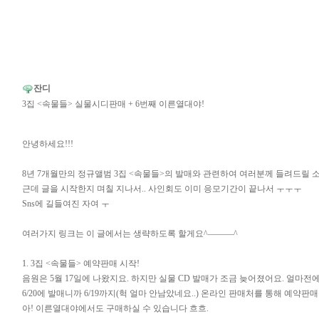
잔디
3집 <속물들> 실물시디판매 + 6번째 이른열대야!
안녕하세요!!!
8년 7개월만의 정규앨범 3집 <속물들>의 발매와 관련하여 여러분께 들려드릴
근데 글을 시작한지 며칠 지나서.. 사인회도 이미 응모기간이 끝나서 ㅜㅜㅜ
Sns에 길들여진 자여 ㅜ
여러가지 링크는 이 글에서는 생략하도록 할게요^———^
1. 3집 <속물들> 예약판매 시작!
음원은 5월 17일에 나왔지요. 하지만 실물 CD 발매가 조금 늦어졌어요. 얼마
6/20에 발매니까 6/19까지(헉 얼마 안남았네요..) 온라인 판매처를 통해 예약
아! 이른열대야에서도 구매하실 수 있습니다 흐흐.