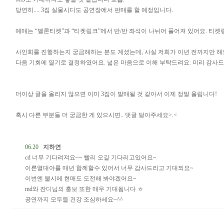
당연히.... 3집 실물시디도 공연장에서 판매를 할 예정입니다.
예매는 “멜론티켓”과 “티켓링크”에서 반/반 좌석이 나뉘어 풀어져 있어요. 티켓
사인회를 진행하는지 궁금해하는 분도 계셨는데, 사실 저희가 이년 전까지만 해도
다음 기회에 열기로 결정하였어요. 넓은 마음으로 이해 부탁드려요. 미리 감사드
더이상 글을 올리지 않으면 이미 3집이 발매될 것 같아서 이제 정말 올립니다!
혹시 다른 부분들 더 궁금한 게 있으시면.. 댓글 달아주세요>.<
06.20
지하연
cd 너무 기다려져요~~ 빨리 오길 기다리고있어요~
이른열대야를 매년 함께할수 있어서 너무 감사드리고 기대되요~
이번엔 불시에 현매도 도전해 봐야겠어요~
md와 잔디님의 홍보 또한 매우 기대됩니다 ㅎ
공연까지 모두들 건강 조심하세요~^^