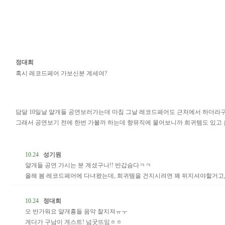
정대희
혹시 레코드페어 가보신분 계세여?
담달 10일날 얄개들 공연보러가는데 마침 그날 레코드페어도 근처에서 하더라
그래서 공연보기 전에 한번 가볼까 하는데 향뮤직에 물어보니까 희귀템도 있고 
10.24
성기원
얄개들 공연 가시는 분 계셨구나!! 반갑슴다ㅋㅋ
올해 봄 레코드페어에 다녀왔는데, 희귀템을 건지시려면 꽤 뒤지셔야할거고,
10.24
정대희
오 반가워요 얄개횽들 음악 찰지져ㅠㅜ
게다가 구남이 게스트! 넘굿뜨임ㅎㅎ