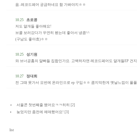
음..레코드페어 궁금하네요 함 가봐야지ㅎㅎ
10.25
초로콩
저도 얄개들 좋아해요!
브콜 보러갔다가 우연히 봤는데 좋아서 냉큼^^
(구남도 좋아효)ㅎㅎ
10.25
성기원
와 브너공홈의 얄빠들 집합인가요. 고백하자면 레코드페어도 얄개들EP 건지
10.27
정대희
전 그때 못가서 요번에 온라인으로 ep 구입ㅎㅎ 큼지막한게 옛날느낌이 풀
서울콘 첫번째줄 됐어요ㅋㅋ히히 [2]
늦었지만 좀전에 예매했어요! [3]
list