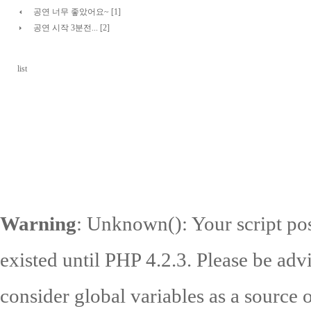
공연 너무 좋았어요~ [1]
공연 시작 3분전... [2]
list
Warning
: Unknown(): Your script pos
existed until PHP 4.2.3. Please be adv
consider global variables as a source o