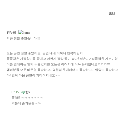
BBS
··
전누리
막공 정말 좋았습니다!!!
오늘 공연 정말 좋았어요! 공연 내내 어찌나 행복하던지..
폭풍같은 계절학기를 끝내고 어쩐지 정말 끝이 났나? 싶은.. 어리둥절한 기분이었는
이른 열대야는 언제나 좋았지만 오늘은 이래저래 더욱 유쾌했네요ㅋㅋㅋ!!!
멤버분들 모두 비주얼 폭발하고.. 덕원님 무대매너도 폭발하고... 입담도 폭발하
다! 벌써 다음 공연이 기다려지네요~~~
07.15
향기
폭!발! ㅋㅋㅋㅋㅋㅋㅋ
덕분에 즐거웠습니다.