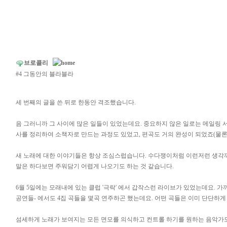
브로콜리
#4 그동안의 블라블라
세 번째의 글을 쓴 뒤로 한동안 격조했습니다.
음 그러니까 그 사이에 많은 일들이 있었는데요. 중요하지 않은 일로는 메일링 
사를 정리하여 소책자로 만드는 과정도 있었고, 편곡도 거의 완성이 되었죠(물
새 노래에 대한 이야기들은 항상 조심스럽습니다. 수다쟁이처럼 이런저런 생각까지
말은 하다보면 주워담기 어렵게 나오기도 하는 것 같습니다.
6월 5일에는 모래내에 있는 클럽 '극락' 에서 갑작스런 라이브가 있었는데요. 
공연들- 에서도 4집 곡들을 몇곡 연주하곤 했는데요. 어떤 곡들은 이미 단단하게
섬세하게 노래가 보여지는 모든 면모를 의식하고 컨트롤 하기를 원하는 음악가도